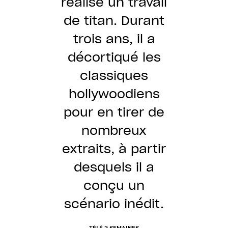
réalisé un travail
Un film
de titan. Durant
totalement
trois ans, il a
génial… Palpitant
Un petit bijou de
décortiqué les
du début à la
film noir teinté
classiques
fin… "Meurtres à
d’humour… Un
hollywoodiens
l’Empire State
pour en tirer de
montage
Building" atteint
stupéfiant…
nombreux
des sommets
extraits, à partir
d’originalité et
TÉLÉ LOISIRS
desquels il a
d’audace…
conçu un
scénario inédit.
LES INROCKUPTIBLES