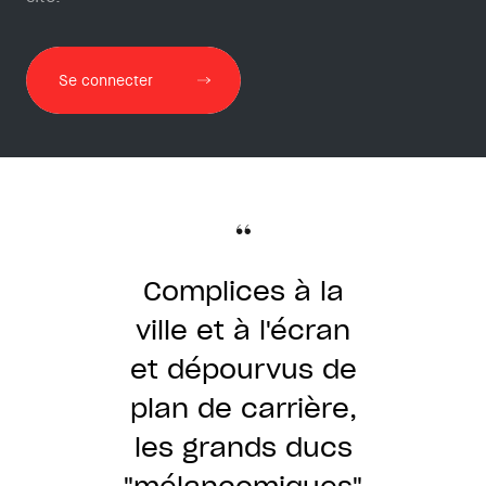
Se connecter
Un documentaire
Avec 'Rochefort,
Complices à la
Marielle, Noiret :
savoureux qui
Avec un
ville et à l'écran
multiplie les
les copains
tourbillon
et dépourvus de
d'abord', Pascal
d'images
archives
plan de carrière,
piquantes pour
d'archives et
Forneri fait
les grands ducs
notre plaisir, le
d'extraits de
l'attachant