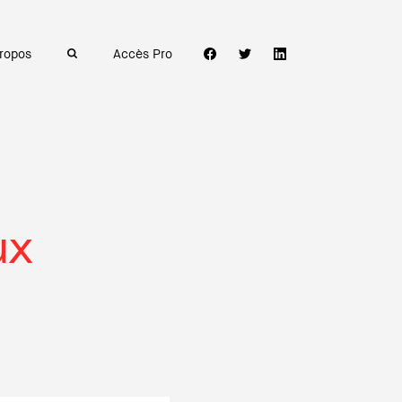
ropos
Accès Pro
ux