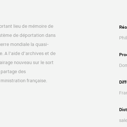
ortant lieu de mémoire de
Réa
ystème de déportation dans
Phi
uerre mondiale la quasi-
e. A l’aide d’archives et de
Pro
airage nouveau sur le sort
Dom
e partage des
dministration française.
Dif
Fra
Dis
sal