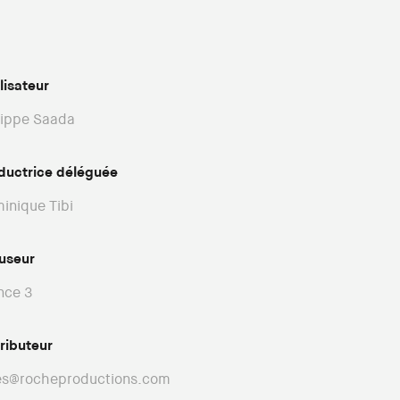
lisateur
lippe Saada
ductrice déléguée
inique Tibi
fuseur
nce 3
tributeur
es@rocheproductions.com