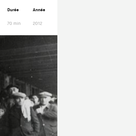
Durée
Année
70 min
2012