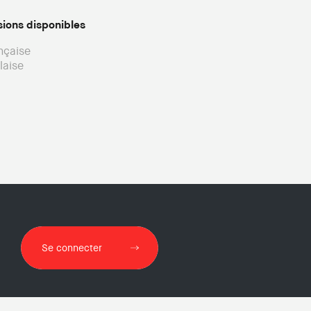
sions disponibles
nçaise
laise
Se connecter