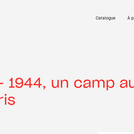
Catalogue
À p
– 1944, un camp a
ris