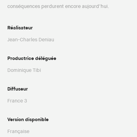
conséquences perdurent encore aujourd’hui.
Réalisateur
Jean-Charles Deniau
Productrice déléguée
Dominique Tibi
Diffuseur
France 3
Version disponible
Française