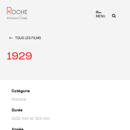
MENU
TOUS LES FILMS
1929
Catégorie
Histoire
Durée
2x52 min et 103 min
Année