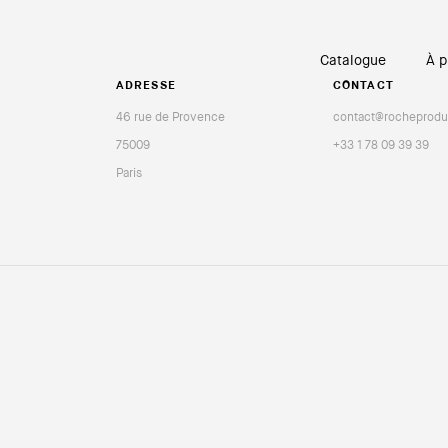
Catalogue
À p
ADRESSE
CONTACT
46 rue de Provence
contact@rocheprodu
75009
+33 1 78 09 39 39
Paris